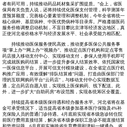
者有药可用，持续推动药品耗材集采扩围提质。”会上，省医
保局有关负责人说，还将持续优化医保支付管理，科学测算年
度预算额度，完善核心要素管理和调整机制，今年全省将统一
核心病种、基层病种、中医优势病种等目录库。严格遵循医药
服务价格调整启动机制，不盲目攀比京津等经济发达地区，真
正使河北省价格水平与经济发展水平、社会承受能力相匹配。
持续推动医保服务便民高效，推动更多医保公共服务事
项“掌上办”“网上办”“视频办”。推动定点医疗机构和定点零售
药店接入移动支付中心、实现移动支付，参保人使用手机即可
完成就医购药结算，进一步提升参保人结算效率。依托国家统
一医保信息平台，开展可信支付模块建设，在全省定点医疗机
构推广应用，有效缓解“排队结算难”问题。打造由医保部门管
理的互联网购药平台“云药店”，与移动支付中心实现数据互
通，定点药店自愿入驻，实现线上医保购药、线下配送。此
外，进一步扩大“自助药房”布设范围，实现各统筹区全覆盖。
持续提高省本级医保待遇和经办服务水平。河北省将在基
金可承受情况下，适当提高省本级参加基本医疗保险及4%补
充保险人员的普通门诊待遇。4月底前实现省本级急诊转住院
前医疗费用直接结算，解决省本级参保职工急诊不能直接结算
和垫资问题。6月底前实施跨省生育费用和津贴一键通办。省