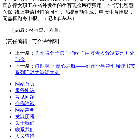
直参保女职工在省外发生的生育现金医疗费用，在“河北智慧
医保”线上申请报销的同时，系统自动生成并申报生育津贴，
无需再跑办申报。（记者崔丛丛）
(责编：林福盛、方童)
【责任编辑：万合法律网】
上一条：
为诈骗分子搭“中转站” 两被告人分别获刑并处
罚金
下一条：
诗韵飘香 慧心启航——郦商小学第七届读书节
系列活动之诗词大会
网站首页
服务协议
常见问题
合作洽谈
网站声明
发展历程
关于我们
联系我们
人员查询