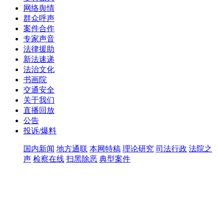
网络舆情
群众呼声
案件合作
专家声音
法律援助
新法速递
法治文化
书画院
交通安全
关于我们
直播回放
公告
投诉/爆料
国内新闻
地方通联
本网特稿
理论研究
司法行政
法院之
声
检察在线
扫黑除恶
典型案件